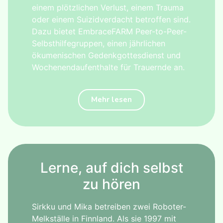
einem plötzlichen Verlust, einem Trauma
oder einem Suizidverdacht betroffen sind.
Dazu bietet EmbraceFARM Peer-to-Peer-
Selbsthilfegruppen, einen jährlichen
ökumenischen Gedenkgottesdienst und
Wochenendaufenthalte für Trauernde an.
Mehr lesen
Lerne, auf dich selbst
zu hören
Sirkku und Mika betreiben zwei Roboter-
Melkställe in Finnland. Als sie 1997 mit