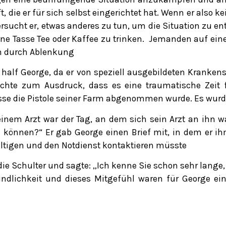
ie er für sich selbst eingerichtet hat. Wenn er also ke
versucht er, etwas anderes zu tun, um die Situation zu e
ine Tasse Tee oder Kaffee zu trinken. Jemanden auf ein
n durch Ablenkung
half George, da er von speziell ausgebildeten Krankens
achte zum Ausdruck, dass es eine traumatische Zeit 
esse die Pistole seiner Farm abgenommen wurde. Es wurd
nem Arzt war der Tag, an dem sich sein Arzt an ihn w
 können?“ Er gab George einen Brief mit, in dem er ihm
wältigen und den Notdienst kontaktieren müsste
 die Schulter und sagte: „Ich kenne Sie schon sehr lang
reundlichkeit und dieses Mitgefühl waren für George e