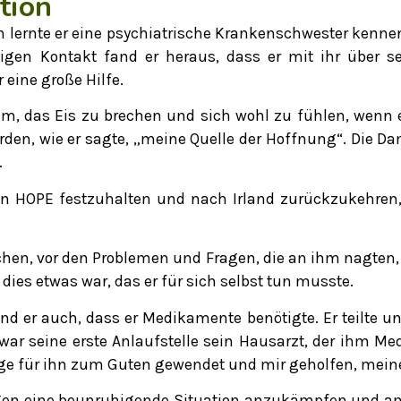
tion
lernte er eine psychiatrische Krankenschwester kennen,
igen Kontakt fand er heraus, dass er mit ihr über s
 eine große Hilfe.
 ihm, das Eis zu brechen und sich wohl zu fühlen, wenn
den, wie er sagte, „meine Quelle der Hoffnung“. Die D
.
 an HOPE festzuhalten und nach Irland zurückzukehre
chen, vor den Problemen und Fragen, die an ihm nagten, 
es etwas war, das er für sich selbst tun musste.
d er auch, dass er Medikamente benötigte. Er teilte uns
ar seine erste Anlaufstelle sein Hausarzt, der ihm Medi
ge für ihn zum Guten gewendet und mir geholfen, mein
gegen eine beunruhigende Situation anzukämpfen und am 